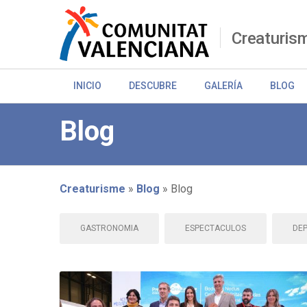
Pasar
al
contenido
Creaturis
principal
INICIO
DESCUBRE
GALERÍA
BLOG
Blog
Creaturisme
Blog
Blog
Sobrescribir
GASTRONOMIA
ESPECTACULOS
DE
enlaces
de
ayuda